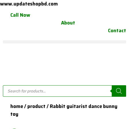
Skip
www.updateshopbd.com
to
Call Now
content
About
Contact
Products
search
home / product / Rabbit guitarist dance bunny
toy