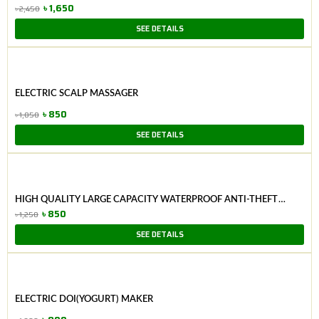
৳
1,650
৳
2,450
Original
Current
SEE DETAILS
price
price
was:
is:
৳ 2,450.
৳ 1,650.
ELECTRIC SCALP MASSAGER
৳
850
৳
1,050
Original
Current
SEE DETAILS
price
price
was:
is:
৳ 1,050.
৳ 850.
HIGH QUALITY LARGE CAPACITY WATERPROOF ANTI-THEFT
FASHION LADIES BAG (BLACK)
৳
850
৳
1,250
Original
Current
SEE DETAILS
price
price
was:
is:
৳ 1,250.
৳ 850.
ELECTRIC DOI(YOGURT) MAKER