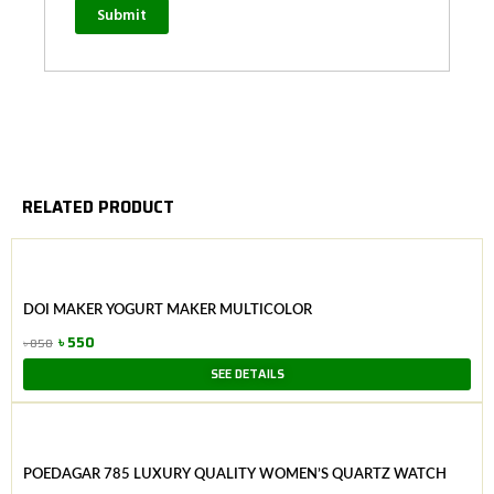
RELATED PRODUCT
DOI MAKER YOGURT MAKER MULTICOLOR
৳
550
৳
850
Original
Current
SEE DETAILS
price
price
was:
is:
৳ 850.
৳ 550.
POEDAGAR 785 LUXURY QUALITY WOMEN’S QUARTZ WATCH