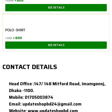
৳
800
৳
1,200
Original
Current
SEE DETAILS
price
price
was:
is:
৳ 1,200.
৳ 800.
POLO -SHIRT
৳
600
৳
900
Original
Current
SEE DETAILS
price
price
was:
is:
৳ 900.
৳ 600.
CONTACT DETAILS
Head Office :147/ 148 Mitford Road, Imamgonnj,
Dhaka -1100.
Mobile: 01705003874
Email: updateshopbd24@gmail.com
Website: www.updateshopbd.com