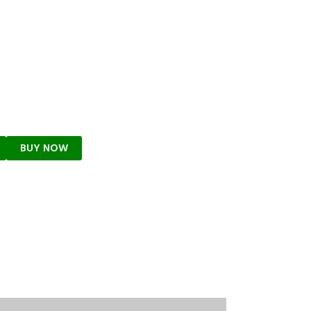
urrent
ice
:
BUY NOW
1,650.
WHATS APP NOW
CALL NOW