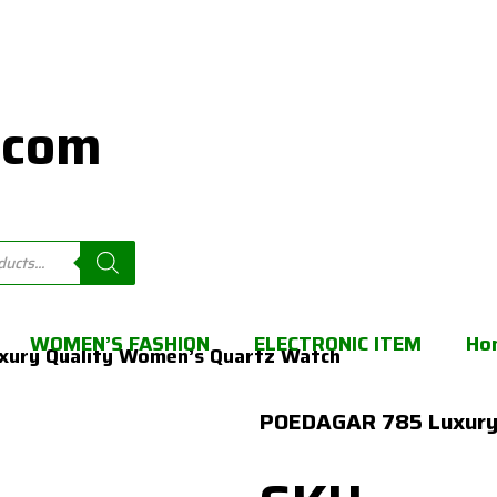
.com
WOMEN’S FASHION
ELECTRONIC ITEM
Ho
xury Quality Women’s Quartz Watch
POEDAGAR 785 Luxury 