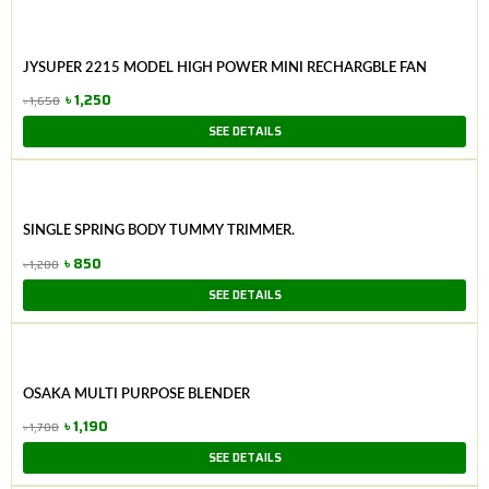
was:
is:
৳ 2,485.
৳ 1,540.
JYSUPER 2215 MODEL HIGH POWER MINI RECHARGBLE FAN
৳
1,250
৳
1,650
Original
Current
SEE DETAILS
price
price
was:
is:
৳ 1,650.
৳ 1,250.
SINGLE SPRING BODY TUMMY TRIMMER.
৳
850
৳
1,200
Original
Current
SEE DETAILS
price
price
was:
is:
৳ 1,200.
৳ 850.
OSAKA MULTI PURPOSE BLENDER
৳
1,190
৳
1,700
Original
Current
SEE DETAILS
price
price