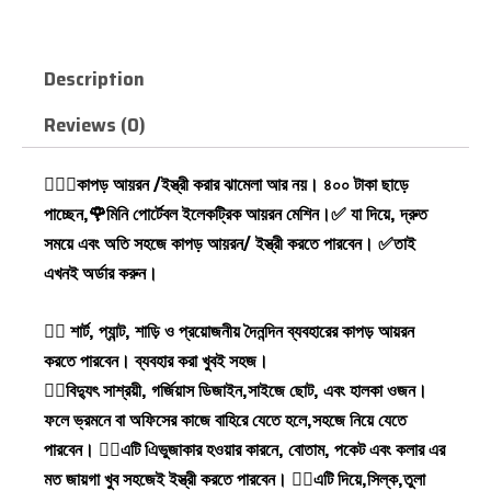
Description
Reviews (0)
💁‍♂✅কাপড় আয়রন /ইস্ত্রী করার ঝামেলা আর নয়। ৪০০ টাকা ছাড়ে
পাচ্ছেন,🌹মিনি পোর্টেবল ইলেকট্রিক আয়রন মেশিন।✅ যা দিয়ে, দ্রুত
সময়ে এবং অতি সহজে কাপড় আয়রন/ ইস্ত্রী করতে পারবেন। ✅তাই
এখনই অর্ডার করুন।
💁‍♂ শার্ট, প্যান্ট, শাড়ি ও প্রয়োজনীয় দৈনন্দিন ব্যবহারের কাপড় আয়রন
করতে পারবেন। ব্যবহার করা খুবই সহজ।
💁‍♂বিদ্যুৎ সাশ্রয়ী, গর্জিয়াস ডিজাইন,সাইজে ছোট, এবং হালকা ওজন।
ফলে ভ্রমনে বা অফিসের কাজে বাহিরে যেতে হলে,সহজে নিয়ে যেতে
পারবেন। 💁‍♂এটি এিভুজাকার হওয়ার কারনে, বোতাম, পকেট এবং কলার এর
মত জায়গা খুব সহজেই ইস্ত্রী করতে পারবেন। 💁‍♂এটি দিয়ে,সিল্ক,তুলা