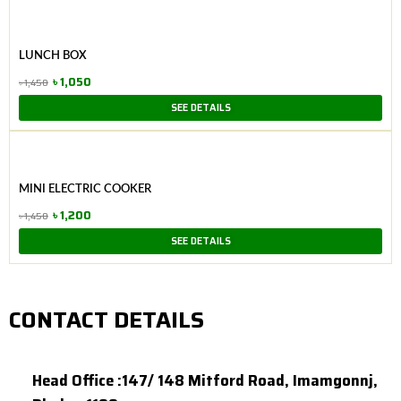
was:
is:
৳ 1,700.
৳ 1,190.
LUNCH BOX
৳
1,050
৳
1,450
Original
Current
SEE DETAILS
price
price
was:
is:
৳ 1,450.
৳ 1,050.
MINI ELECTRIC COOKER
৳
1,200
৳
1,450
Original
Current
SEE DETAILS
price
price
was:
is:
৳ 1,450.
৳ 1,200.
CONTACT DETAILS
Head Office :147/ 148 Mitford Road, Imamgonnj,