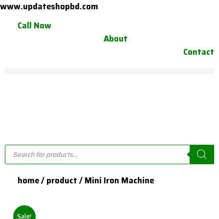
Skip
www.updateshopbd.com
to
Call Now
content
About
Contact
Products
search
home / product / Mini Iron Machine
Sale!