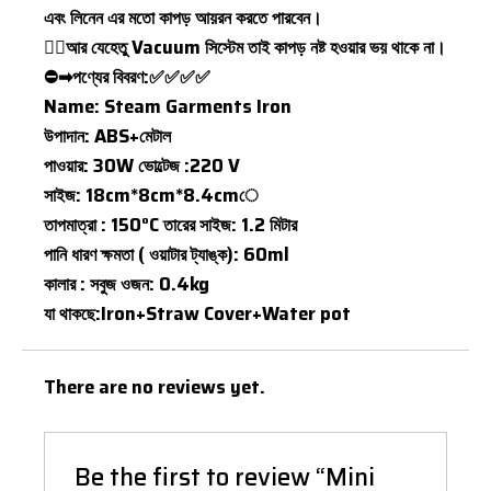
এবং লিনেন এর মতো কাপড় আয়রন করতে পারবেন।
💁‍♂আর যেহেতু Vacuum সিস্টেম তাই কাপড় নষ্ট হওয়ার ভয় থাকে না।
⛔➡পণ্যের বিবরণ:✅✅✅✅
Name: Steam Garments Iron
উপাদান: ABS+মেটাল
পাওয়ার: 30W ভোল্টেজ :220 V
সাইজ: 18cm*8cm*8.4cmে
তাপমাত্রা : 150°C তারের সাইজ: 1.2 মিটার
পানি ধারণ ক্ষমতা ( ওয়াটার ট্যাঙ্ক): 60ml
কালার : সবুজ ওজন: 0.4kg
যা থাকছে:Iron+Straw Cover+Water pot
There are no reviews yet.
Be the first to review “Mini